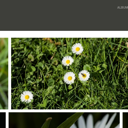
ALBU
P4195094