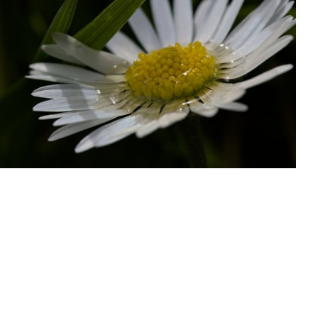
P4104386