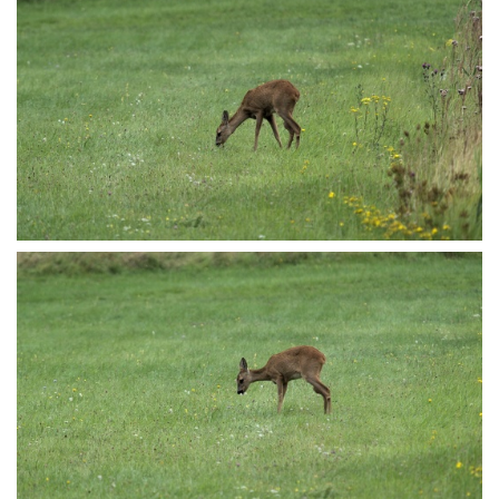
P8165642