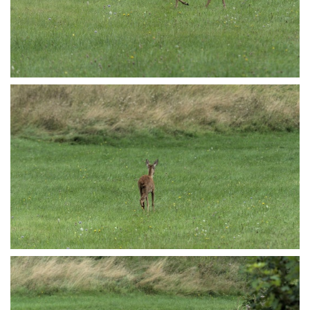
P8165656
P8165659