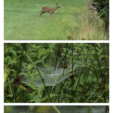
P8165665
P8165686