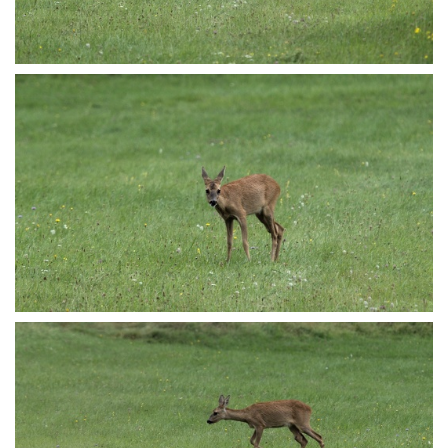
P8165651
P8165652