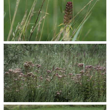
P8165639
P8165640