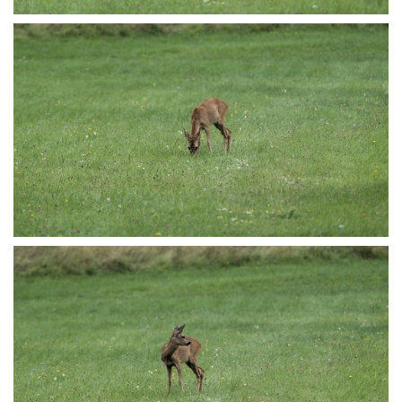
P8165644
P8165649