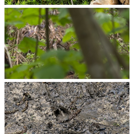
P4245185
P4245190