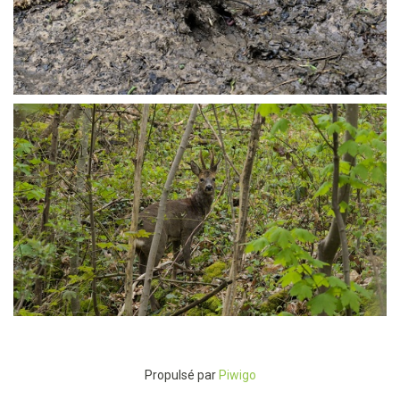
P4245195
P4245200
Propulsé par
Piwigo