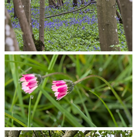
P4245156
P4245167