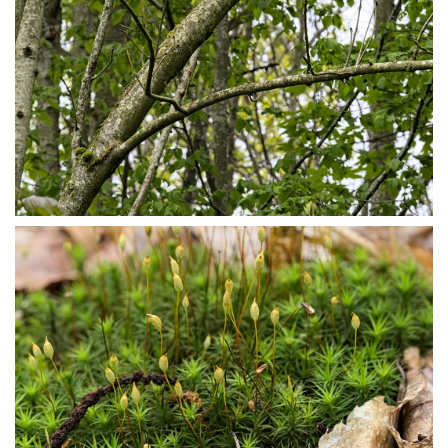
P4245181