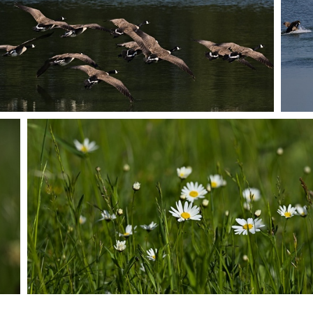
P5250471
P5250485