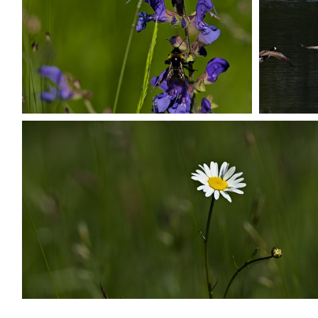
P5250468
P5250484