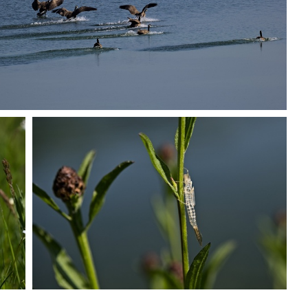
P5250478
P5250491