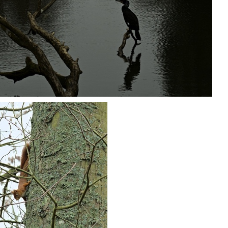
P1236508