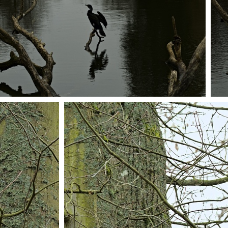
P1236507