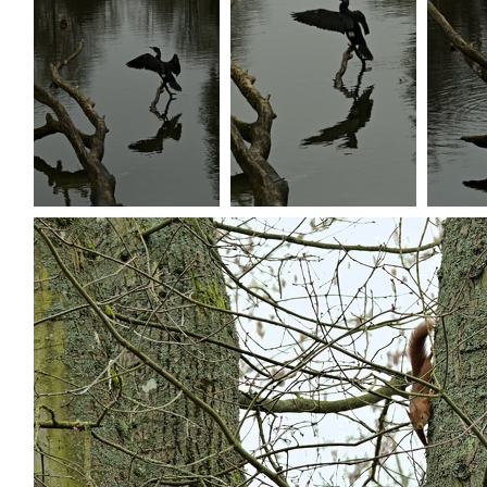
P1236502
P1236503