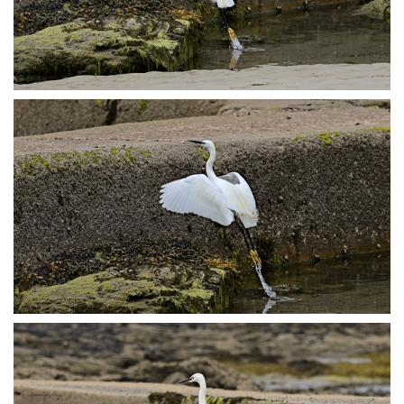
P7123437
P7123438