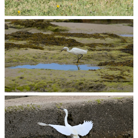
P7123406
P7123423