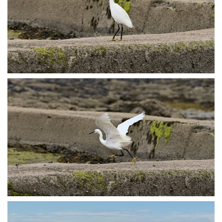
P7123443
P7123448