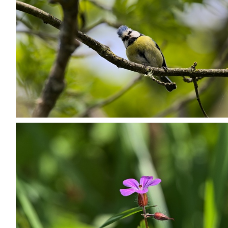
P5067991