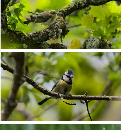
P5067976
P5067987