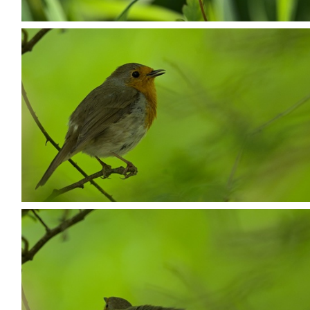
P5068433
P5068477