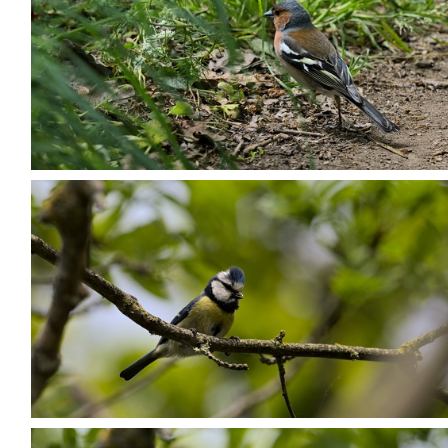
P5067971
P5067982