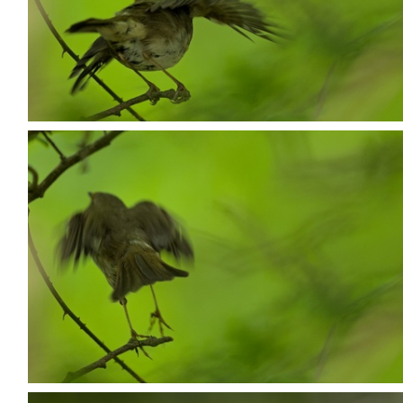
P5068531