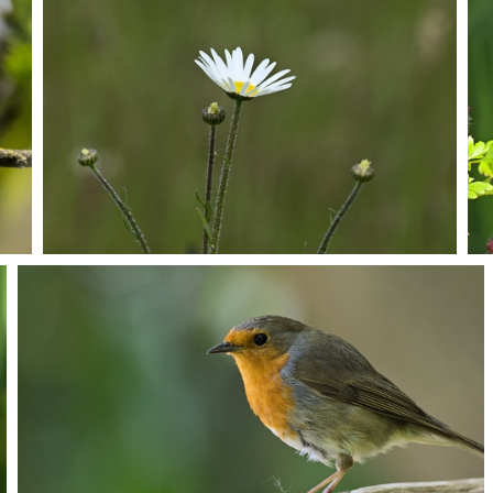
P5068003