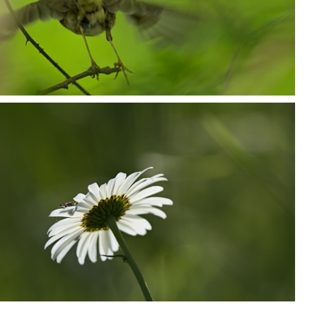
P5068533