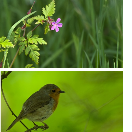
P5068424