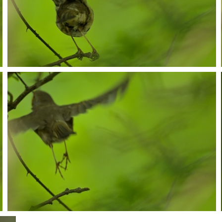
P5068532