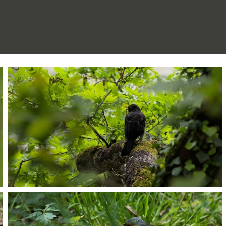
P5067964