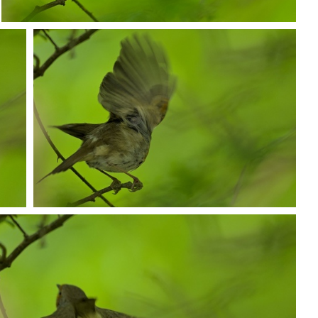
P5068466
P5068530