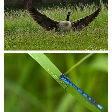
P5139505