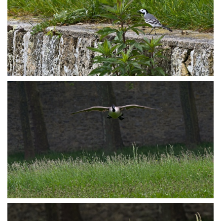
P5139495
P5139503