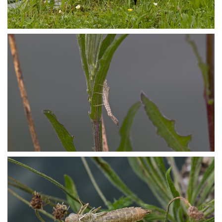
P5139446
P5139467