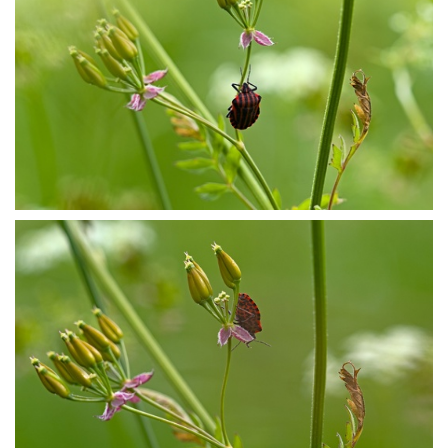
P5139413