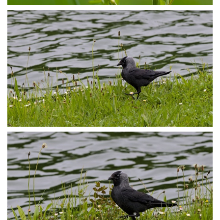
P5139416
P5139444