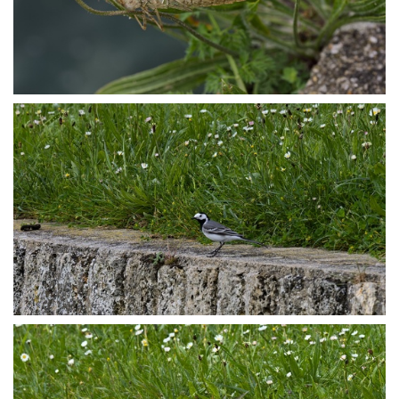
P5139487
P5139493