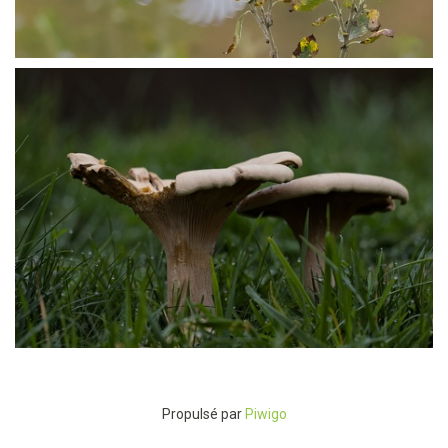
P1014624
P1014651
Propulsé par
Piwigo