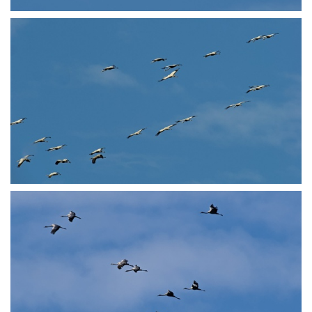
PA250634
PA250647