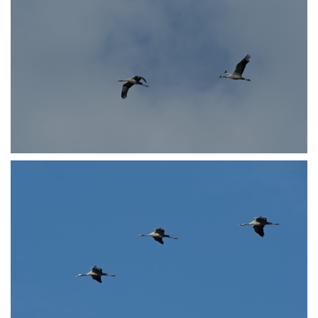
PA250623