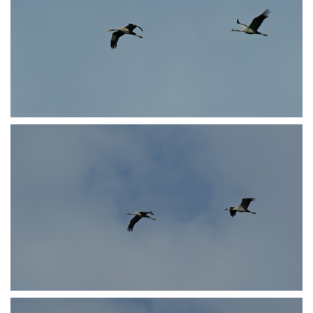
PA250621
PA250622