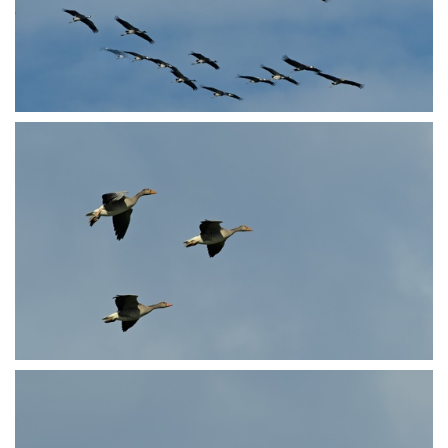
PA250659
PA250696