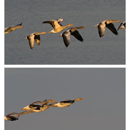
PA251719