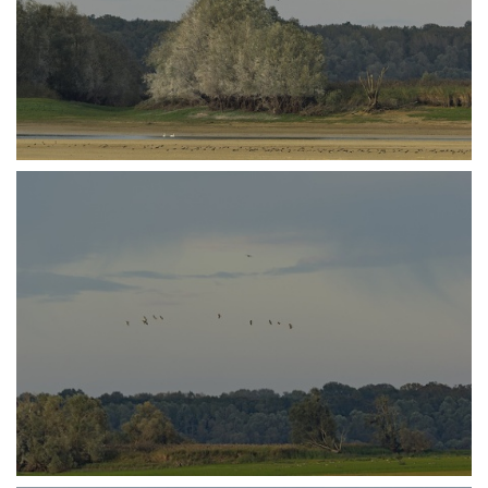
PA251283