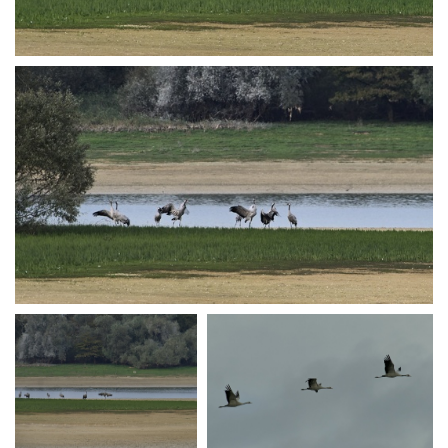
PA250848
PA250857