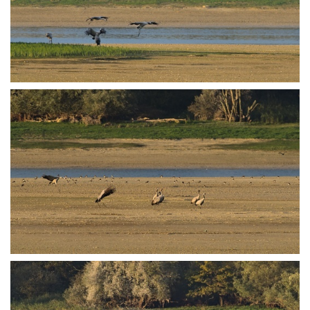
PA251778
PA251808