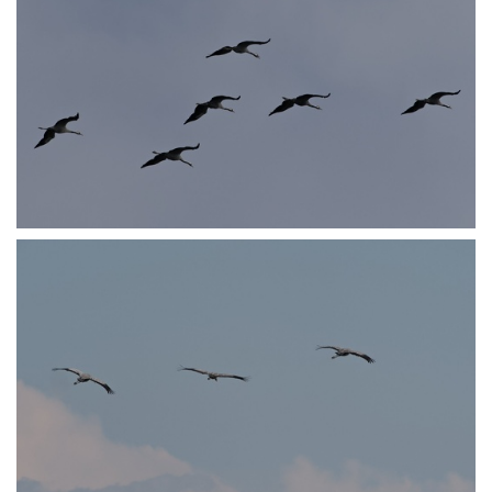
PA250805