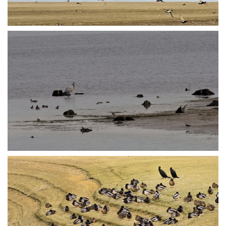
PA250942
PA250980