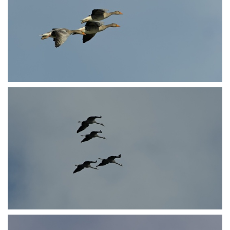
PA250707
PA250800