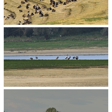
PA250982
PA251082