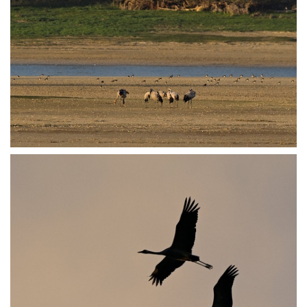
PA251819