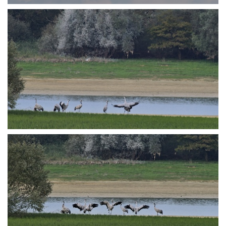
PA250809
PA250840