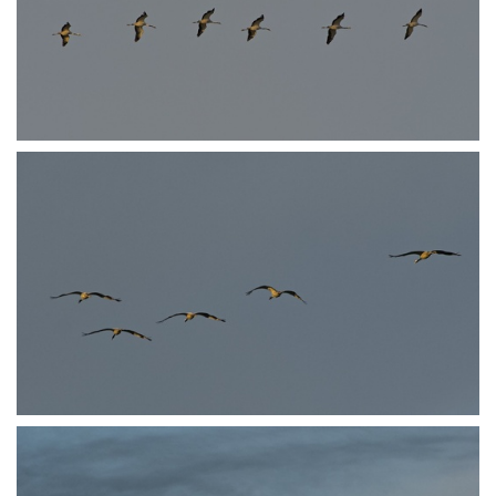
PA251485
PA251532