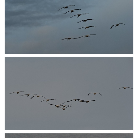
PA251575
PA251585