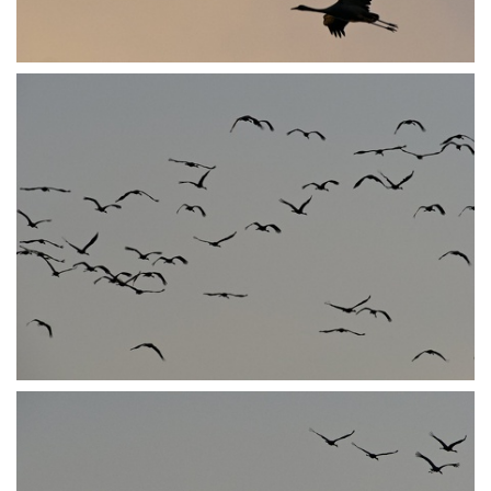
PA251925
PA251944