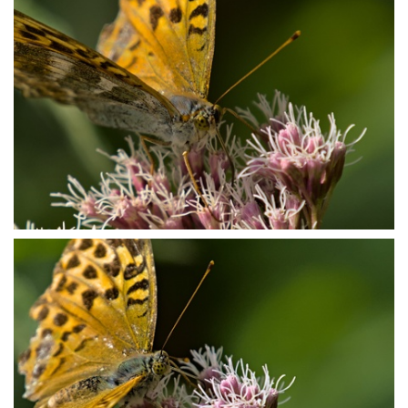
P8261037