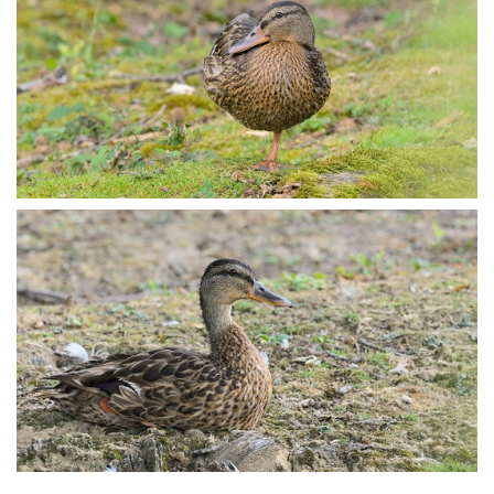
P8146062