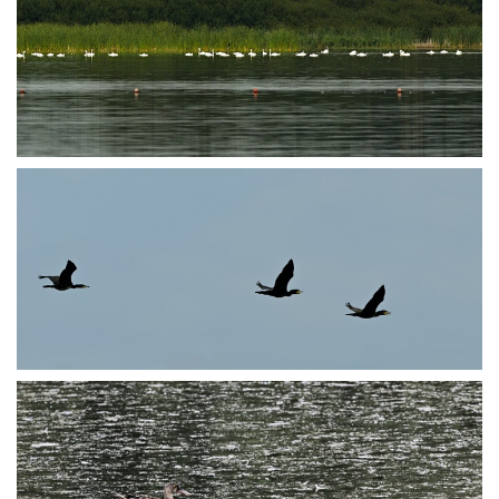
P8145901
P8145999