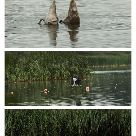
P8145833
P8145839