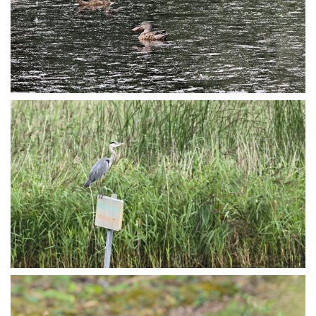
P8146011
P8146026