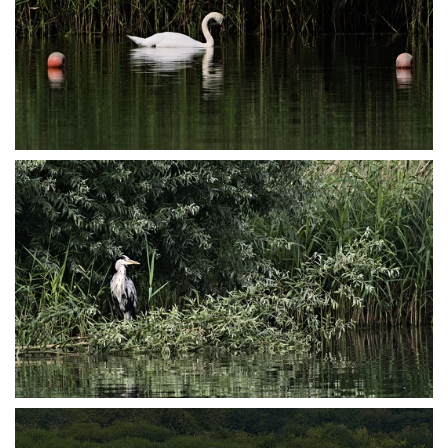
P8145869
P8145875