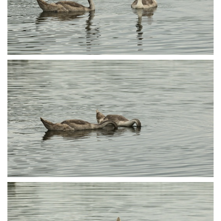
P8145824
P8145830