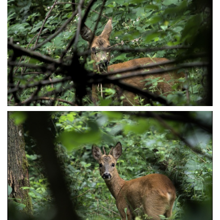
P6207613