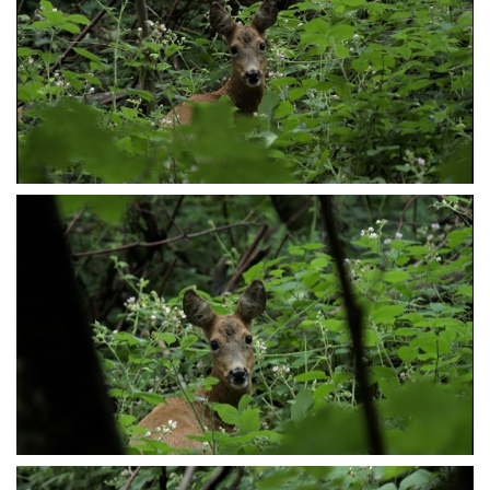
P6207601
P6207603