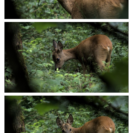
P6207620
P6207623