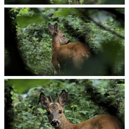
P6207618
P6207619