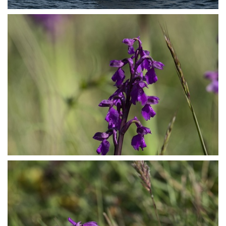
P5027433
P5027444