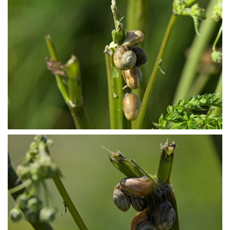
P5027367