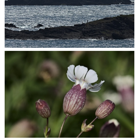
P5027382