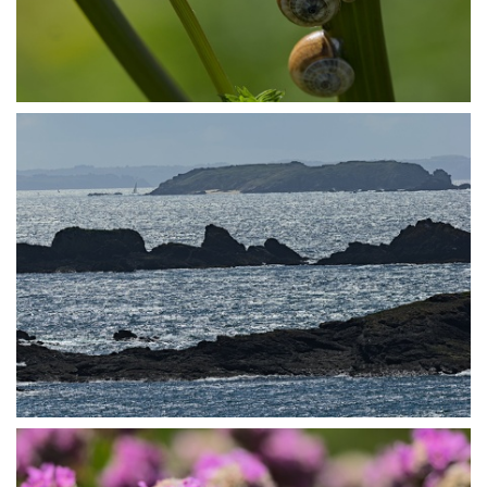
P5027368
P5027370