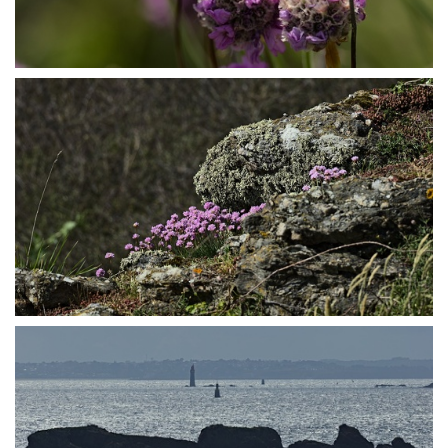
P5027375
P5027376