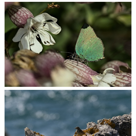
P5027390
P5027403