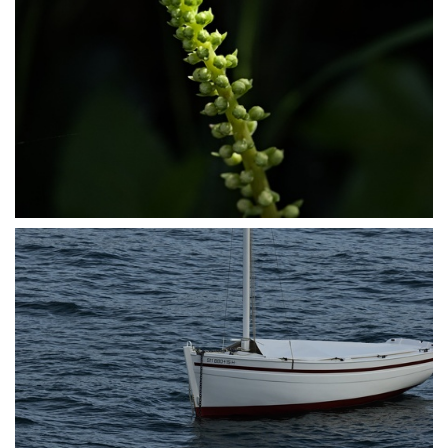
P5027430