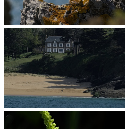
P5027418
P5027427