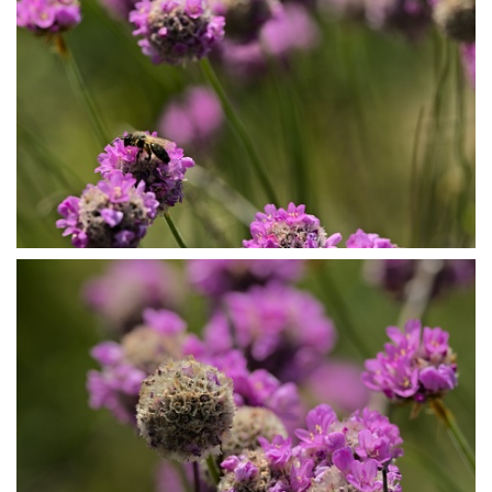
P5027371