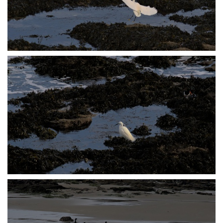
P2238240
P2238246