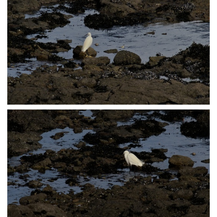
P2238208