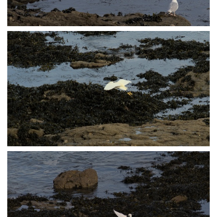
P2238224
P2238235