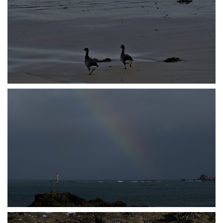
P2238196
P2238201