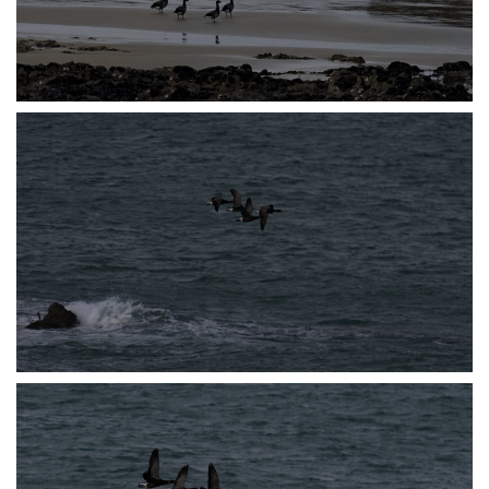
P2238251
P2238254