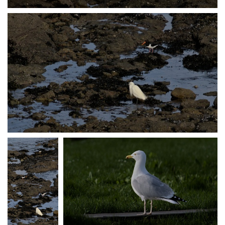
P2238209
P2238210