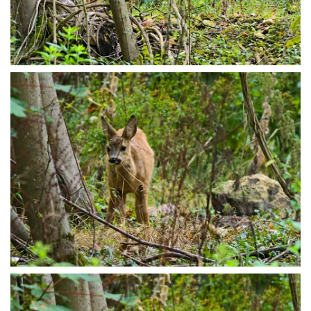
P8196374
P8196383