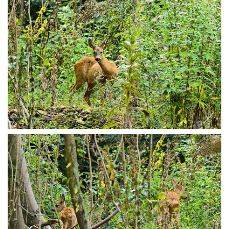
P8196367