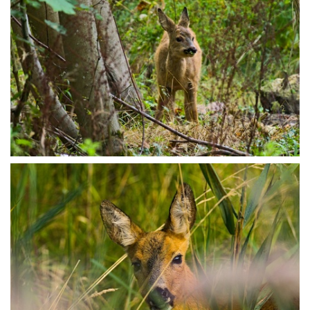
P8196385