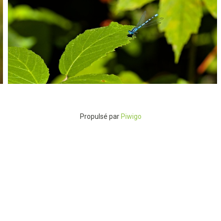
P8055388
Propulsé par
Piwigo