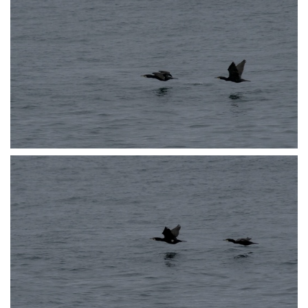
P3072485