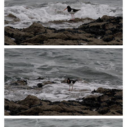
P3072528
P3072532