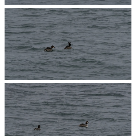
P3072488
P3072508