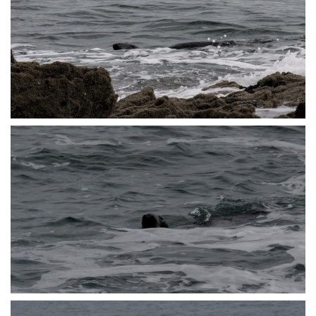
P3072473
P3072475