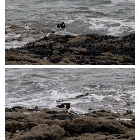
P3072534