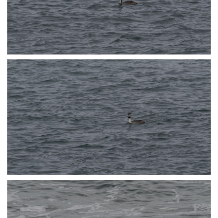
P3072517
P3072519