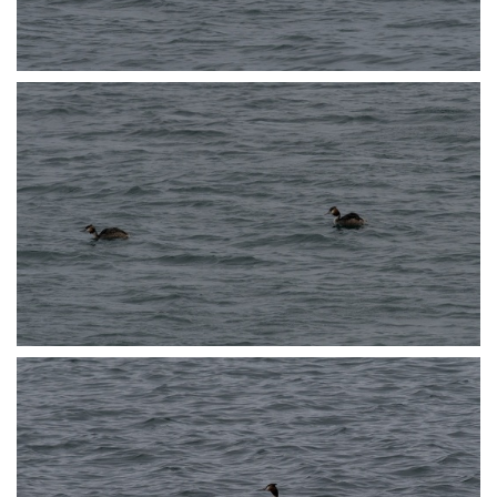
P3072512
P3072515