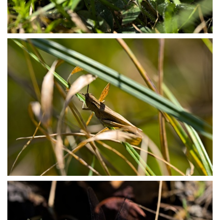
P9127613
P9127623