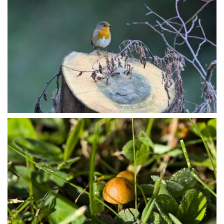
P9127530