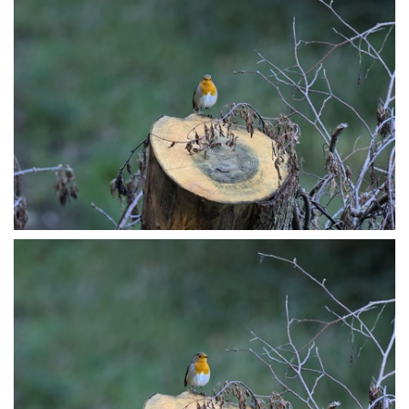
P9127527