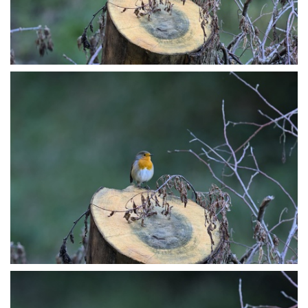
P9127528
P9127529