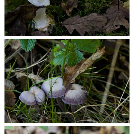
PA169383
PA169385