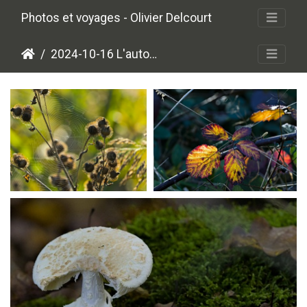
Photos et voyages - Olivier Delcourt
2024-10-16 L'automne est arrivé
PA169355
PA169380