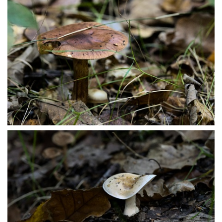
PA169390