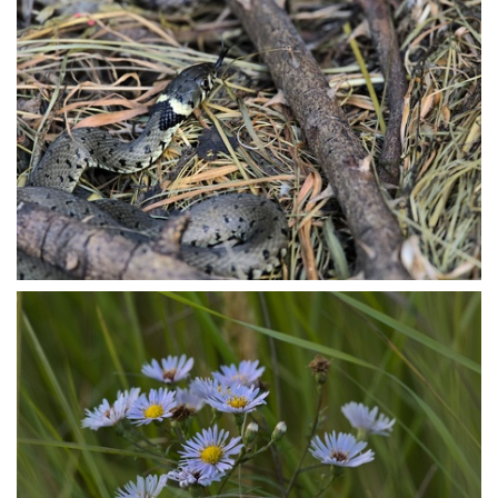
P9208644