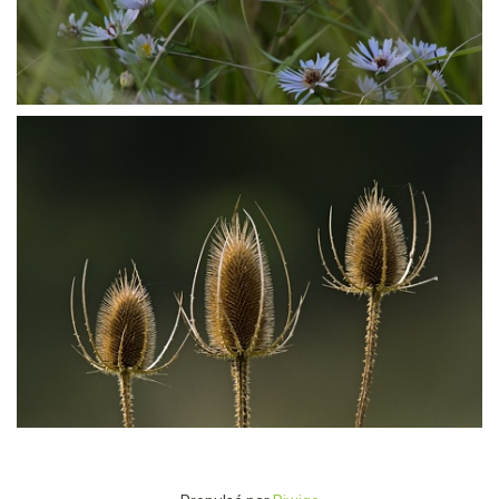
P9208652
P9208678