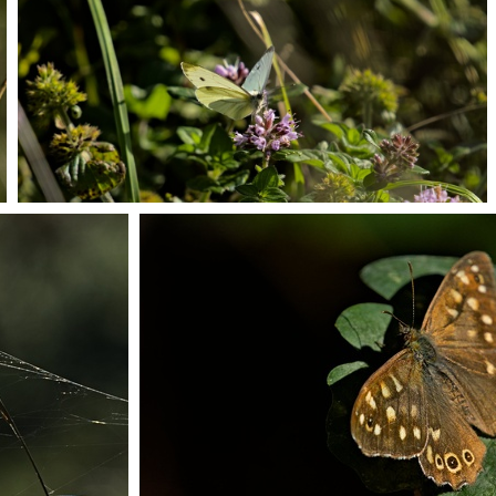
PA022203