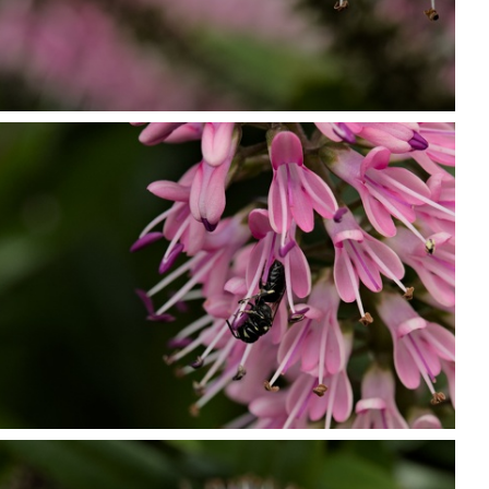
P7099818
P7099823