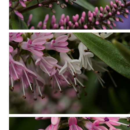
P7099814
P7099819