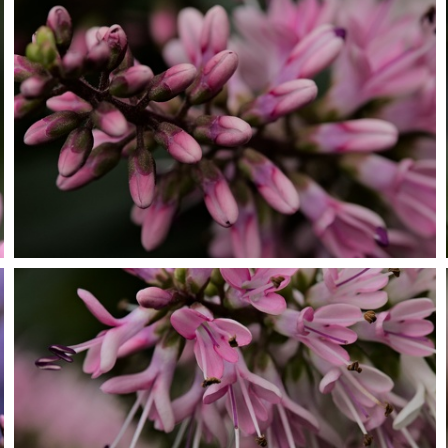
P7099812