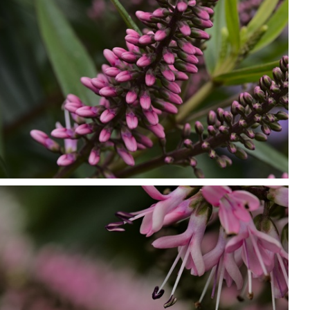
P7099813