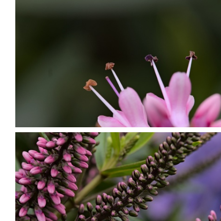
P7099811