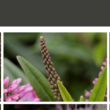
P7099809