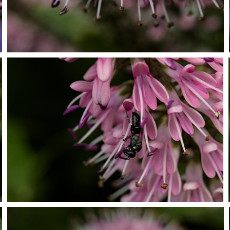
P7099817
P7099822