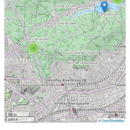
2
500 m
2000 ft
©
OpenStreetMap