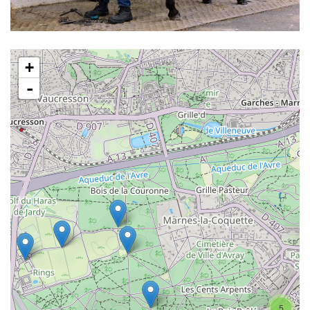
Haras de Jardy
+
-
5