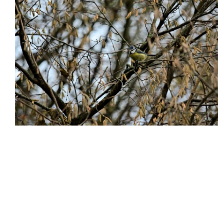
PC124516