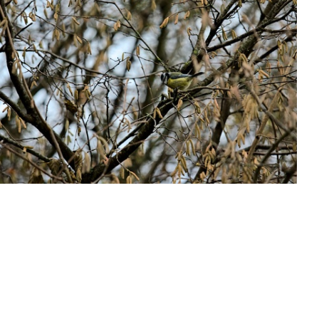
PC124518