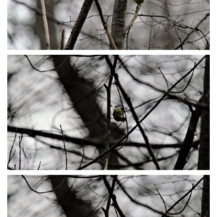
P1045549
P1045550