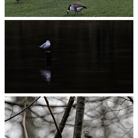
P1045537
P1045540