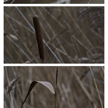
P1045516
P1045527