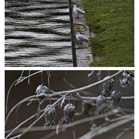
P1045514