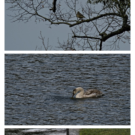
P1045482
P1045489