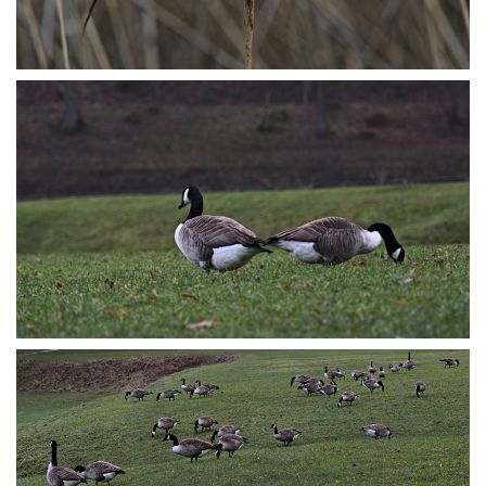
P1045531
P1045536