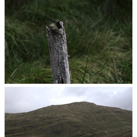
IMG 0733
IMG 0734