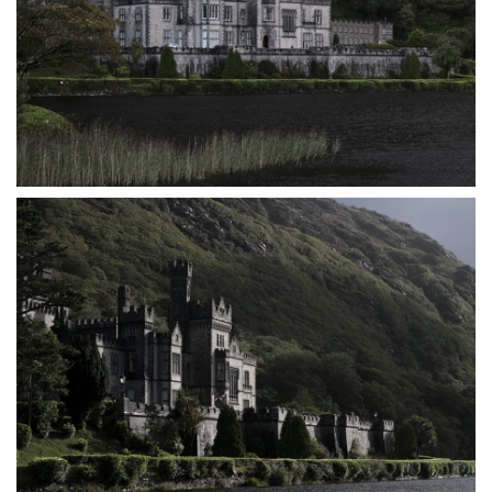
IMG 0762