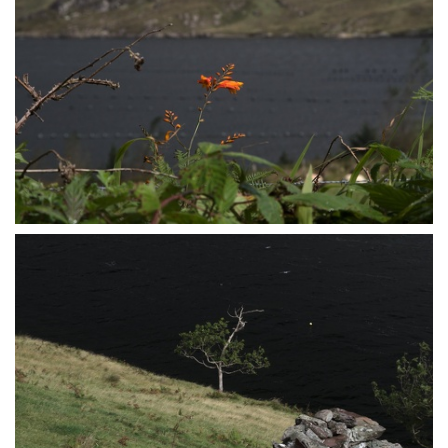
IMG 0784