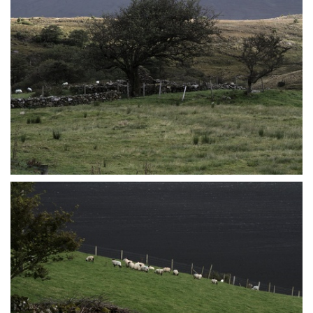
IMG 0775