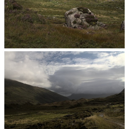
IMG 0728