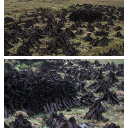
IMG 0757