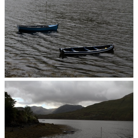
IMG 0700