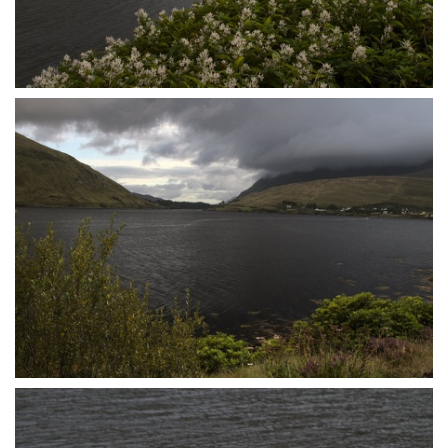
IMG 0715
IMG 0716