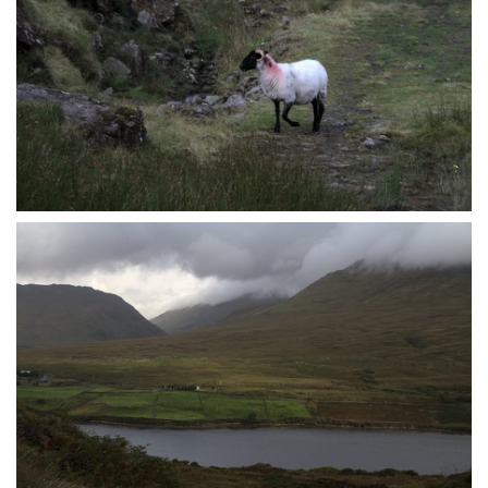
IMG 0725