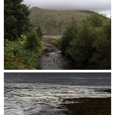
IMG 0708
IMG 0709