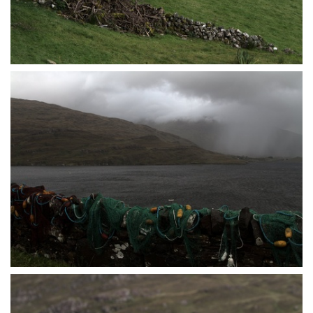
IMG 0776
IMG 0778