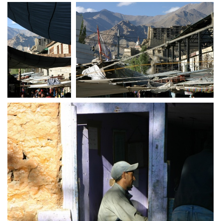
115 1581
115 1584
115 1587
115 1588