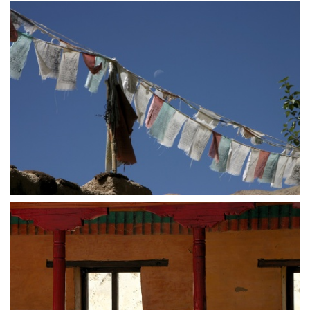
116 1614
116 1615
116 1621