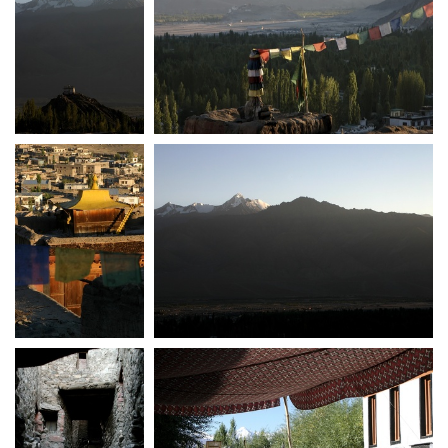
116 1672
116 1674
116 1675
116 1676