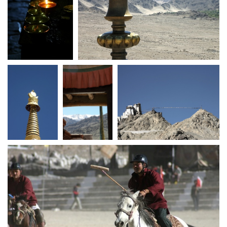
116 1697
117 1701
117 1702
117 1703
117 1713