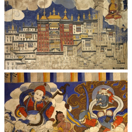
116 1608