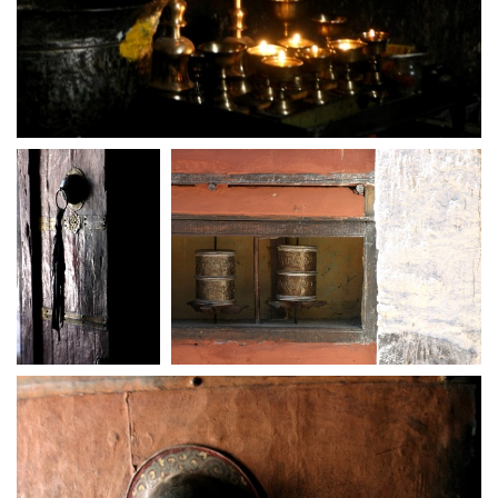
116 1630
116 1633
116 1634