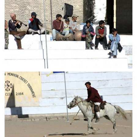
117 1729