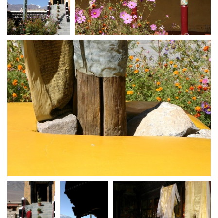
116 1685
116 1686
116 1687