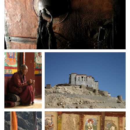
116 1638
116 1639
116 1640