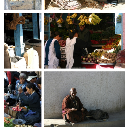
115 1568
115 1569
115 1572
115 1573