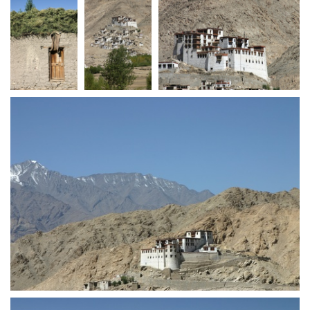
115 1600
116 1602
116 1603
116 1604