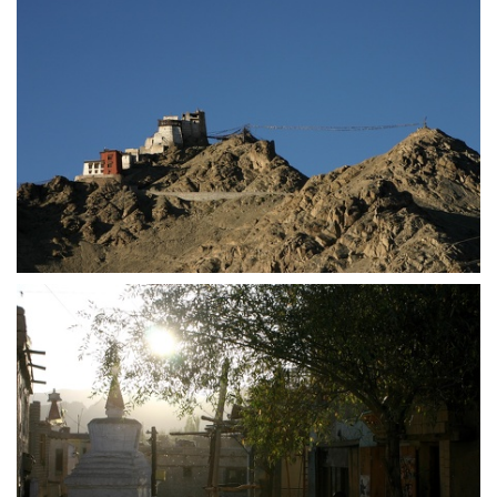
116 1667