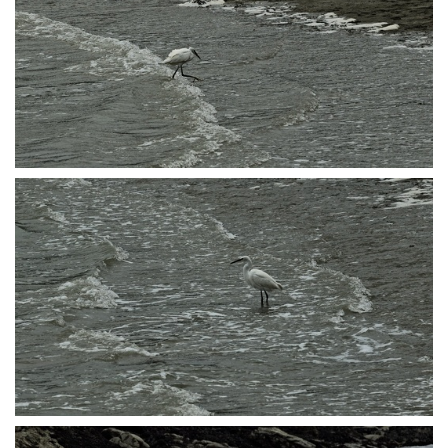
P1014269
P1014271