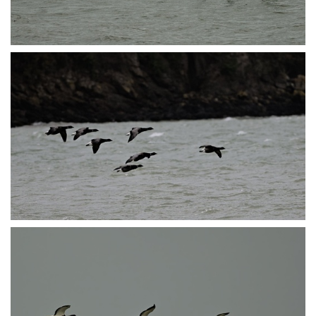
P1014279
P1014407