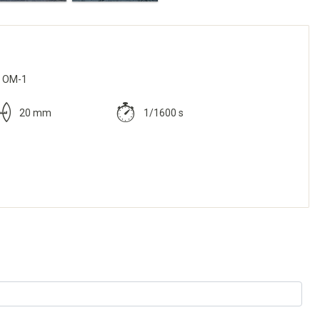
s OM-1
20 mm
1/1600 s