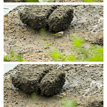
P1013792
P1013794