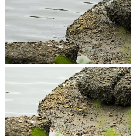
P1013784